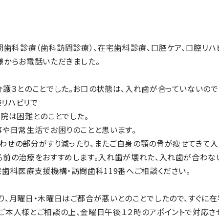
問歯科診療（歯科訪問診療）、在宅歯科診療、口腔ケア、口腔リ
様からお電話いただきました。
介護３とのことでした。お口の状態は、入れ歯が合っていないので
リハビリで
通院は困難とのことでした。
事や日常生活でお困りのことと思います。
わせの部分がすり減ったり、またご自身の顎の骨が痩せてきて入
る前の治療をおすすめします。入れ歯が壊れた、入れ歯が合わない
歯科医療支援機構・訪問歯科119番へご相談ください。
り、月曜日・木曜日はご都合が悪いとのことでしたので、すぐに
ご本人様とご相談の上、金曜日午後１２時のアポイントで対応さ