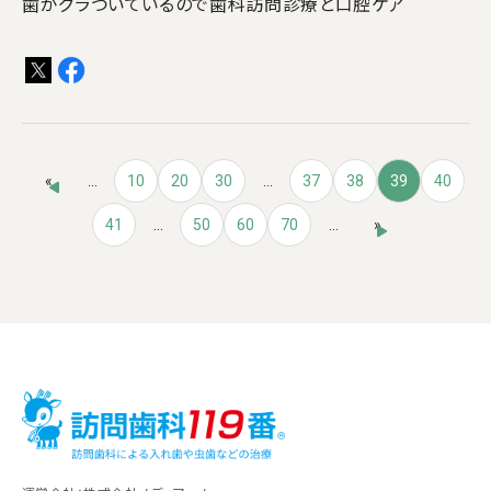
歯がグラついているので歯科訪問診療と口腔ケア
«
...
10
20
30
...
37
38
39
40
41
...
50
60
70
...
»