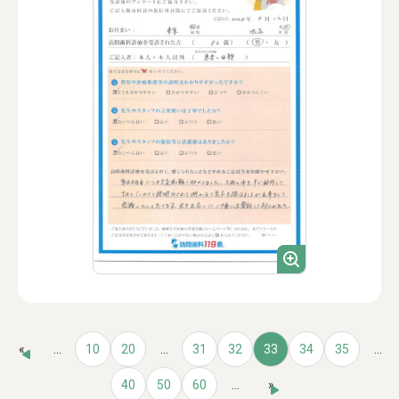
«
...
10
20
...
31
32
33
34
35
...
40
50
60
...
»